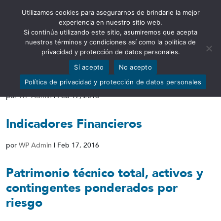
Utilizamos cookies para asegurarnos de brindarle la mejor
Abrir barra de herramientas
experiencia en nuestro sitio web.
Si continúa utilizando este sitio, asumiremos que acepta
nuestros términos y condiciones así como la política de
privacidad y protección de datos personales.
Sí acepto
No acepto
Calificación de activos de riesgo
Política de privacidad y protección de datos personales
por
WP Admin
|
Feb 17, 2016
Indicadores Financieros
por
WP Admin
|
Feb 17, 2016
Patrimonio técnico total, activos y
contingentes ponderados por
riesgo