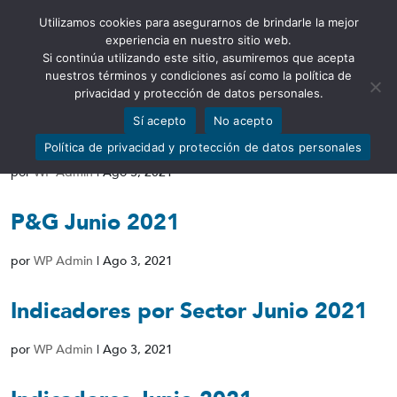
Utilizamos cookies para asegurarnos de brindarle la mejor
Abrir barra de herramientas
experiencia en nuestro sitio web.
Si continúa utilizando este sitio, asumiremos que acepta
nuestros términos y condiciones así como la política de
privacidad y protección de datos personales.
Sí acepto
No acepto
PT Junio 2021
Política de privacidad y protección de datos personales
por
WP Admin
|
Ago 3, 2021
P&G Junio 2021
por
WP Admin
|
Ago 3, 2021
Indicadores por Sector Junio 2021
por
WP Admin
|
Ago 3, 2021