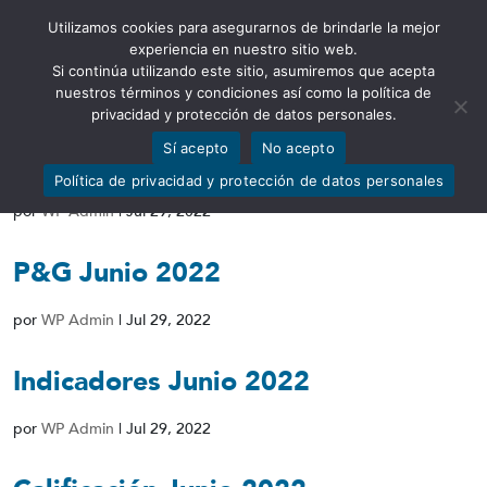
Utilizamos cookies para asegurarnos de brindarle la mejor
Abrir barra de herramientas
experiencia en nuestro sitio web.
Si continúa utilizando este sitio, asumiremos que acepta
nuestros términos y condiciones así como la política de
privacidad y protección de datos personales.
Sí acepto
No acepto
PT Junio 2022
Política de privacidad y protección de datos personales
por
WP Admin
|
Jul 29, 2022
P&G Junio 2022
por
WP Admin
|
Jul 29, 2022
Indicadores Junio 2022
por
WP Admin
|
Jul 29, 2022