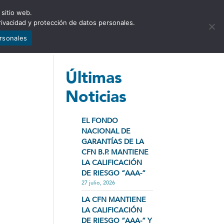
 sitio web.
NCIA
NOTICIAS
CONTÁCTENOS
rivacidad y protección de datos personales.
ersonales
Últimas
Noticias
EL FONDO
NACIONAL DE
GARANTÍAS DE LA
CFN B.P. MANTIENE
LA CALIFICACIÓN
DE RIESGO “AAA-”
27 julio, 2026
LA CFN MANTIENE
LA CALIFICACIÓN
DE RIESGO “AAA-” Y