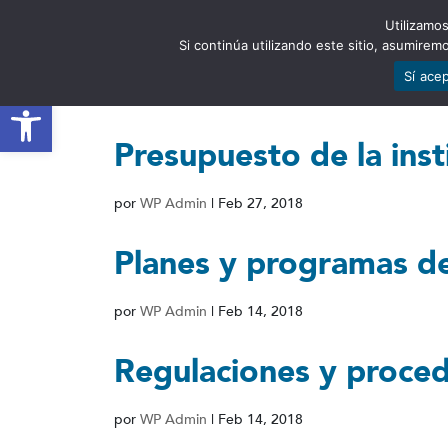
Utilizamos
EST
Si continúa utilizando este sitio, asumire
Sí ace
Abrir barra de herramientas
Presupuesto de la inst
por
WP Admin
|
Feb 27, 2018
Planes y programas de 
por
WP Admin
|
Feb 14, 2018
Regulaciones y proced
por
WP Admin
|
Feb 14, 2018