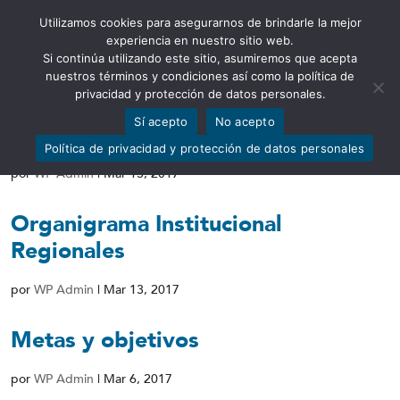
Utilizamos cookies para asegurarnos de brindarle la mejor
Abrir barra de herramientas
experiencia en nuestro sitio web.
Si continúa utilizando este sitio, asumiremos que acepta
nuestros términos y condiciones así como la política de
privacidad y protección de datos personales.
Sí acepto
No acepto
Base Legal que rige la Institución
Política de privacidad y protección de datos personales
por
WP Admin
|
Mar 13, 2017
Organigrama Institucional
Regionales
por
WP Admin
|
Mar 13, 2017
Metas y objetivos
por
WP Admin
|
Mar 6, 2017