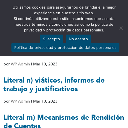
Utilizamos cookies para asegurarnos de brindarle la mejor
Abrir barra de herramientas
experiencia en nuestro sitio web.
Si continúa utilizando este sitio, asumiremos que acepta
nuestros términos y condiciones así como la política de
privacidad y protección de datos personales.
Sí acepto
No acepto
Literal o) Responsable de atender la
Política de privacidad y protección de datos personales
información
por
WP Admin
|
Mar 10, 2023
Literal n) viáticos, informes de
trabajo y justificativos
por
WP Admin
|
Mar 10, 2023
Literal m) Mecanismos de Rendición
de Cuentas