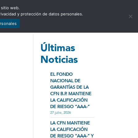
 sitio web.
NCIA
NOTICIAS
CONTÁCTENOS
rivacidad y protección de datos personales.
ersonales
Últimas
Noticias
EL FONDO
NACIONAL DE
GARANTÍAS DE LA
CFN B.P. MANTIENE
LA CALIFICACIÓN
DE RIESGO “AAA-”
27 julio, 2026
LA CFN MANTIENE
LA CALIFICACIÓN
DE RIESGO “AAA-” Y