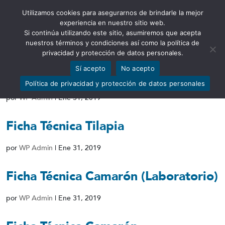
Utilizamos cookies para asegurarnos de brindarle la mejor
Abrir barra de herramientas
experiencia en nuestro sitio web.
Si continúa utilizando este sitio, asumiremos que acepta
nuestros términos y condiciones así como la política de
privacidad y protección de datos personales.
Sí acepto
No acepto
Ficha Técnica Ganado Porcino
Política de privacidad y protección de datos personales
por
WP Admin
|
Ene 31, 2019
Ficha Técnica Tilapia
por
WP Admin
|
Ene 31, 2019
Ficha Técnica Camarón (Laboratorio)
por
WP Admin
|
Ene 31, 2019