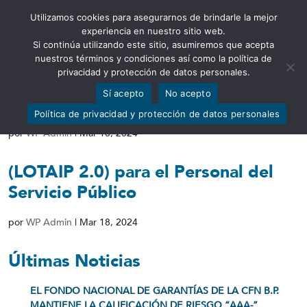
Utilizamos cookies para asegurarnos de brindarle la mejor
Abrir barra de herramientas
experiencia en nuestro sitio web.
Si continúa utilizando este sitio, asumiremos que acepta
nuestros términos y condiciones así como la política de
privacidad y protección de datos personales.
Sí acepto
No acepto
(LOTAIP 2.0) para Ciudadanía
Política de privacidad y protección de datos personales
por
WP Admin
|
Mar 18, 2024
(LOTAIP 2.0) para el Personal del
Servicio Público
por
WP Admin
|
Mar 18, 2024
Últimas Noticias
EL FONDO NACIONAL DE GARANTÍAS DE LA CFN B.P.
MANTIENE LA CALIFICACIÓN DE RIESGO “AAA-”