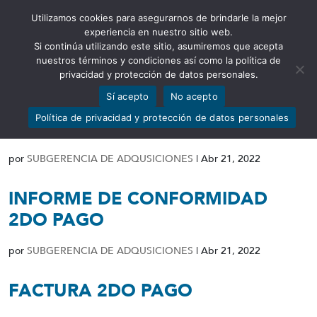
Utilizamos cookies para asegurarnos de brindarle la mejor
Abrir barra de herramientas
experiencia en nuestro sitio web.
Si continúa utilizando este sitio, asumiremos que acepta
nuestros términos y condiciones así como la política de
privacidad y protección de datos personales.
Sí acepto
No acepto
DISPOSICION SCOP PUBLICACION
Política de privacidad y protección de datos personales
RI PUBLICACION ESPECIAL
por
SUBGERENCIA DE ADQUSICIONES
|
Abr 21, 2022
INFORME DE CONFORMIDAD
2DO PAGO
por
SUBGERENCIA DE ADQUSICIONES
|
Abr 21, 2022
FACTURA 2DO PAGO