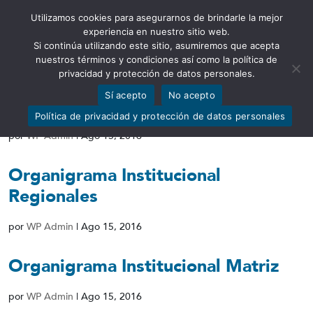
Utilizamos cookies para asegurarnos de brindarle la mejor
Abrir barra de herramientas
experiencia en nuestro sitio web.
Si continúa utilizando este sitio, asumiremos que acepta
nuestros términos y condiciones así como la política de
privacidad y protección de datos personales.
Sí acepto
No acepto
Base legal que rige la Institución
Política de privacidad y protección de datos personales
por
WP Admin
|
Ago 15, 2016
Organigrama Institucional
Regionales
por
WP Admin
|
Ago 15, 2016
Organigrama Institucional Matriz
por
WP Admin
|
Ago 15, 2016