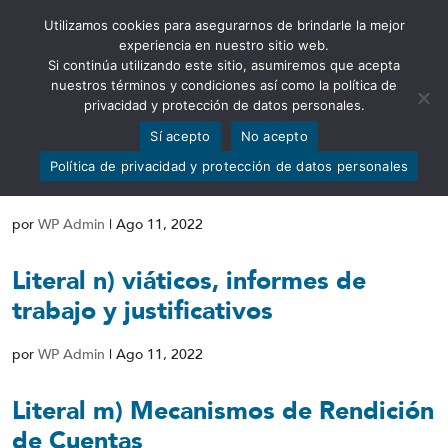
Utilizamos cookies para asegurarnos de brindarle la mejor
Abrir barra de herramientas
experiencia en nuestro sitio web.
Si continúa utilizando este sitio, asumiremos que acepta
nuestros términos y condiciones así como la política de
privacidad y protección de datos personales.
Sí acepto
No acepto
Literal o) Responsable de atender la
Política de privacidad y protección de datos personales
información
por
WP Admin
|
Ago 11, 2022
Literal n) viáticos, informes de
trabajo y justificativos
por
WP Admin
|
Ago 11, 2022
Literal m) Mecanismos de Rendición
de Cuentas