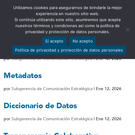
Utilizamos cookies para asegurarnos de brindarle la mejor
Abrir barra de herramientas
experiencia en nuestro sitio web.
Si continúa utilizando este sitio, asumiremos que acepta
nuestros términos y condiciones así como la política de
privacidad y protección de datos personales.
Sí acepto
No acepto
Conjunto de Datos
Política de privacidad y protección de datos personales
por
Subgerencia de Comunicación Estratégica
|
Ene 12, 2026
Metadatos
por
Subgerencia de Comunicación Estratégica
|
Ene 12, 2026
Diccionario de Datos
por
Subgerencia de Comunicación Estratégica
|
Ene 12, 2026