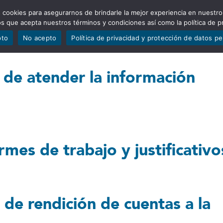
 cookies para asegurarnos de brindarle la mejor experiencia en nuestro
ADÍSTICAS
PORTAFOLIO
QUIÉNES SOMOS
TRANSPARE
mos que acepta nuestros términos y condiciones así como la política de p
pto
No acepto
Política de privacidad y protección de datos p
 de atender la información
ormes de trabajo y justificativo
de rendición de cuentas a la