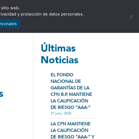
 sitio web.
NCIA
NOTICIAS
CONTÁCTENOS
rivacidad y protección de datos personales.
ersonales
Últimas
Noticias
EL FONDO
NACIONAL DE
GARANTÍAS DE LA
s
CFN B.P. MANTIENE
LA CALIFICACIÓN
DE RIESGO “AAA-”
27 julio, 2026
LA CFN MANTIENE
LA CALIFICACIÓN
DE RIESGO “AAA-” Y