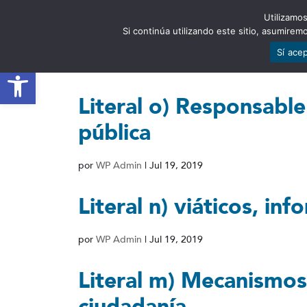
Utilizamos
EST
Si continúa utilizando este sitio, asumire
Sí ace
Abrir barra de herramientas
Literal o) Responsable
pública
por
WP Admin
|
Jul 19, 2019
Literal n) viáticos, inf
por
WP Admin
|
Jul 19, 2019
Literal m) Mecanismos 