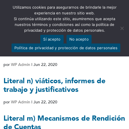
Utilizamos cookies para asegurarnos de brindarle la mejor
Abrir barra de herramientas
experiencia en nuestro sitio web.
Si continúa utilizando este sitio, asumiremos que acepta
nuestros términos y condiciones así como la política de
privacidad y protección de datos personales.
Sí acepto
No acepto
Literal o) Responsable de atender la
Política de privacidad y protección de datos personales
información
por
WP Admin
|
Jun 22, 2020
Literal n) viáticos, informes de
trabajo y justificativos
por
WP Admin
|
Jun 22, 2020
Literal m) Mecanismos de Rendición
de Cuentas