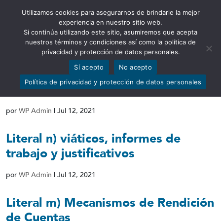
Utilizamos cookies para asegurarnos de brindarle la mejor
Abrir barra de herramientas
experiencia en nuestro sitio web.
Si continúa utilizando este sitio, asumiremos que acepta
nuestros términos y condiciones así como la política de
privacidad y protección de datos personales.
Sí acepto
No acepto
Literal o) Responsable de atender la
Política de privacidad y protección de datos personales
información
por
WP Admin
|
Jul 12, 2021
Literal n) viáticos, informes de
trabajo y justificativos
por
WP Admin
|
Jul 12, 2021
Literal m) Mecanismos de Rendición
de Cuentas