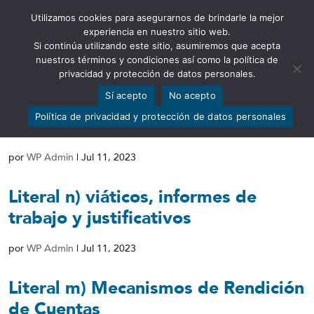
Utilizamos cookies para asegurarnos de brindarle la mejor
Abrir barra de herramientas
experiencia en nuestro sitio web.
Si continúa utilizando este sitio, asumiremos que acepta
nuestros términos y condiciones así como la política de
privacidad y protección de datos personales.
Sí acepto
No acepto
Literal o) Responsable de atender la
Política de privacidad y protección de datos personales
información
por
WP Admin
|
Jul 11, 2023
Literal n) viáticos, informes de
trabajo y justificativos
por
WP Admin
|
Jul 11, 2023
Literal m) Mecanismos de Rendición
de Cuentas