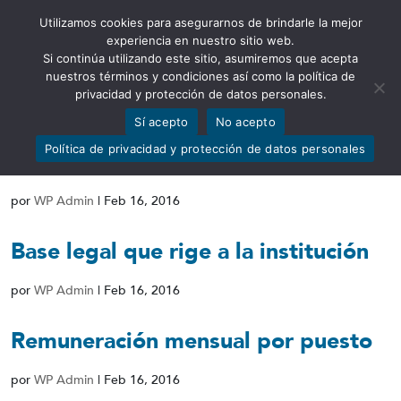
Utilizamos cookies para asegurarnos de brindarle la mejor
Abrir barra de herramientas
experiencia en nuestro sitio web.
Si continúa utilizando este sitio, asumiremos que acepta
nuestros términos y condiciones así como la política de
privacidad y protección de datos personales.
Sí acepto
No acepto
Metas y objetivos unidades
Política de privacidad y protección de datos personales
administrativas
por
WP Admin
|
Feb 16, 2016
Base legal que rige a la institución
por
WP Admin
|
Feb 16, 2016
Remuneración mensual por puesto
por
WP Admin
|
Feb 16, 2016