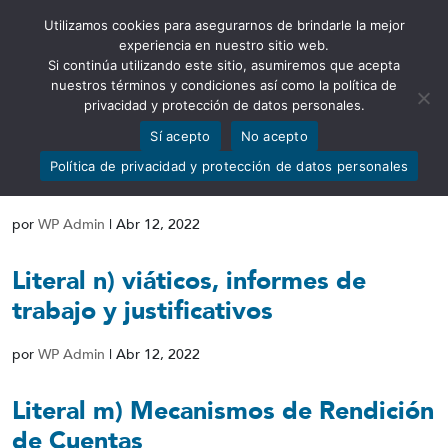
Utilizamos cookies para asegurarnos de brindarle la mejor
Abrir barra de herramientas
experiencia en nuestro sitio web.
Si continúa utilizando este sitio, asumiremos que acepta
nuestros términos y condiciones así como la política de
privacidad y protección de datos personales.
Sí acepto
No acepto
Literal o) Responsable de atender la
Política de privacidad y protección de datos personales
información
por
WP Admin
|
Abr 12, 2022
Literal n) viáticos, informes de
trabajo y justificativos
por
WP Admin
|
Abr 12, 2022
Literal m) Mecanismos de Rendición
de Cuentas