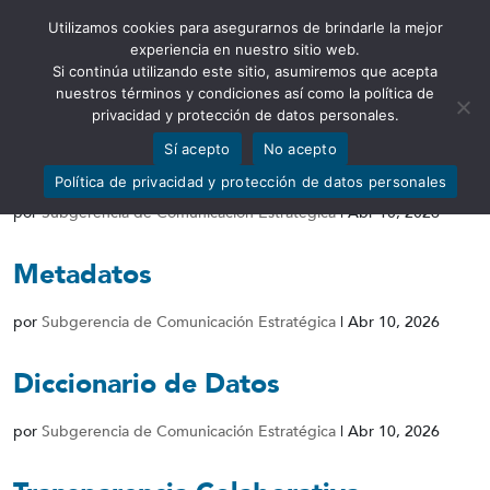
Utilizamos cookies para asegurarnos de brindarle la mejor
Abrir barra de herramientas
experiencia en nuestro sitio web.
Si continúa utilizando este sitio, asumiremos que acepta
nuestros términos y condiciones así como la política de
privacidad y protección de datos personales.
Sí acepto
No acepto
Conjunto de Datos
Política de privacidad y protección de datos personales
por
Subgerencia de Comunicación Estratégica
|
Abr 10, 2026
Metadatos
por
Subgerencia de Comunicación Estratégica
|
Abr 10, 2026
Diccionario de Datos
por
Subgerencia de Comunicación Estratégica
|
Abr 10, 2026