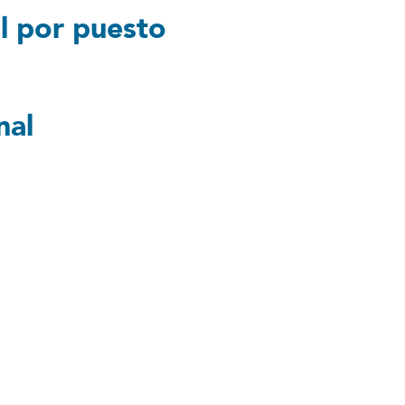
l por puesto
nal