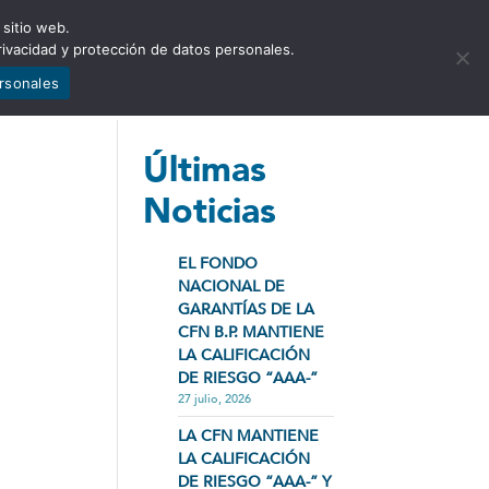
 sitio web.
NCIA
NOTICIAS
CONTÁCTENOS
rivacidad y protección de datos personales.
ersonales
Últimas
Noticias
EL FONDO
NACIONAL DE
GARANTÍAS DE LA
CFN B.P. MANTIENE
LA CALIFICACIÓN
DE RIESGO “AAA-”
27 julio, 2026
LA CFN MANTIENE
LA CALIFICACIÓN
DE RIESGO “AAA-” Y