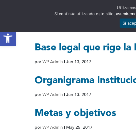
Utilizamos
EST
Si continúa utilizando este sitio, asumire
Sí ace
Abrir barra de herramientas
Base legal que rige la 
por
WP Admin
|
Jun 13, 2017
Organigrama Instituci
por
WP Admin
|
Jun 13, 2017
Metas y objetivos
por
WP Admin
|
May 25, 2017