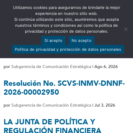
Utilizamos cookies para asegurarnos de brindarle la mejor
Abrir barra de herramientas
experiencia en nuestro sitio web.
Si continúa utilizando este sitio, asumiremos que acepta
nuestros términos y condiciones así como la política de
privacidad y protección de datos personales.
Sí acepto
No acepto
Resolución No. SCVS-INMV-DNNF-
Política de privacidad y protección de datos personales
2026-00016602
por
Subgerencia de Comunicación Estratégica
|
Ago 6, 2026
Resolución No. SCVS-INMV-DNNF-
2026-00002950
por
Subgerencia de Comunicación Estratégica
|
Jul 3, 2026
LA JUNTA DE POLÍTICA Y
REGULACIÓN FINANCIERA