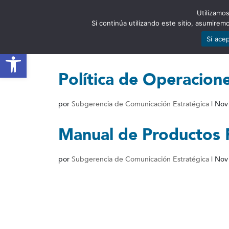
Utilizamos
EST
Si continúa utilizando este sitio, asumire
Sí ace
Abrir barra de herramientas
Política de Operacion
por
Subgerencia de Comunicación Estratégica
|
Nov
Manual de Productos 
por
Subgerencia de Comunicación Estratégica
|
Nov