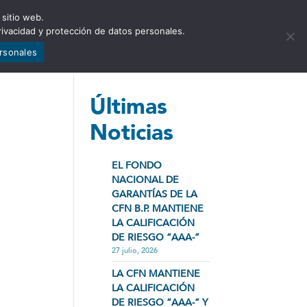
 sitio web.
NCIA
NOTICIAS
CONTÁCTENOS
rivacidad y protección de datos personales.
ersonales
Últimas
Noticias
EL FONDO
NACIONAL DE
GARANTÍAS DE LA
CFN B.P. MANTIENE
LA CALIFICACIÓN
DE RIESGO “AAA-”
27 julio, 2026
LA CFN MANTIENE
LA CALIFICACIÓN
DE RIESGO “AAA-” Y