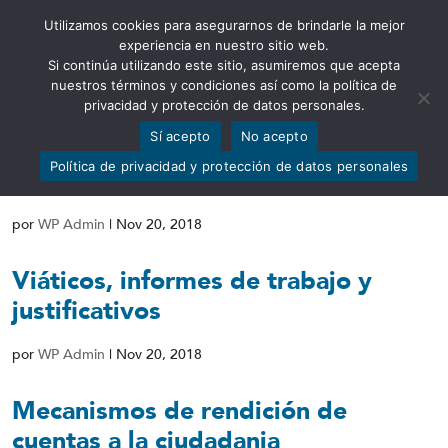
Utilizamos cookies para asegurarnos de brindarle la mejor
Abrir barra de herramientas
experiencia en nuestro sitio web.
Si continúa utilizando este sitio, asumiremos que acepta
nuestros términos y condiciones así como la política de
privacidad y protección de datos personales.
Sí acepto
No acepto
Responsable de atender la
Política de privacidad y protección de datos personales
información pública
por
WP Admin
|
Nov 20, 2018
Viáticos, informes de trabajo y
justificativos
por
WP Admin
|
Nov 20, 2018
Mecanismos de rendición de
cuentas a la ciudadania