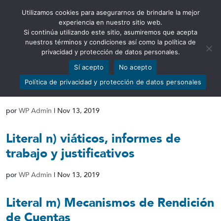
Utilizamos cookies para asegurarnos de brindarle la mejor
Abrir barra de herramientas
experiencia en nuestro sitio web.
Si continúa utilizando este sitio, asumiremos que acepta
nuestros términos y condiciones así como la política de
privacidad y protección de datos personales.
Sí acepto
No acepto
Literal o) Responsable de atender la
Política de privacidad y protección de datos personales
información
por
WP Admin
|
Nov 13, 2019
Literal n) viáticos, informes de
trabajo y justificativos
por
WP Admin
|
Nov 13, 2019
Literal m) Mecanismos de Rendición
de Cuentas