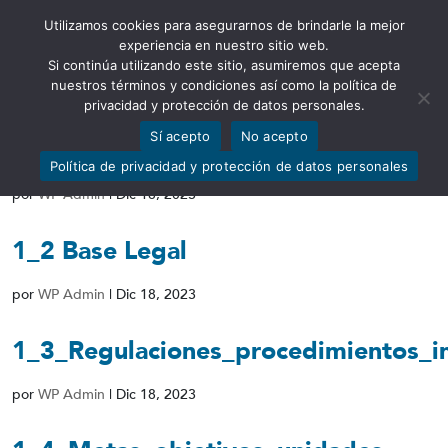
Utilizamos cookies para asegurarnos de brindarle la mejor
Abrir barra de herramientas
experiencia en nuestro sitio web.
Si continúa utilizando este sitio, asumiremos que acepta
nuestros términos y condiciones así como la política de
privacidad y protección de datos personales.
Sí acepto
No acepto
1_1_Estructura_organica
Política de privacidad y protección de datos personales
por
WP Admin
|
Dic 18, 2023
1_2 Base Legal
por
WP Admin
|
Dic 18, 2023
1_3_Regulaciones_procedimientos_i
por
WP Admin
|
Dic 18, 2023