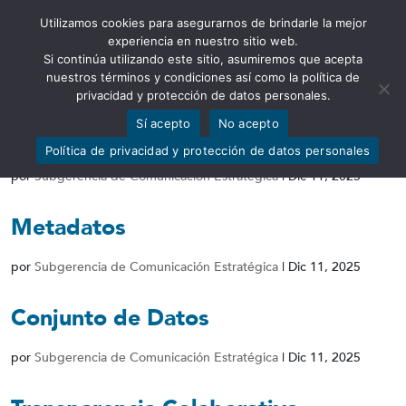
Utilizamos cookies para asegurarnos de brindarle la mejor
Abrir barra de herramientas
experiencia en nuestro sitio web.
Si continúa utilizando este sitio, asumiremos que acepta
nuestros términos y condiciones así como la política de
privacidad y protección de datos personales.
Sí acepto
No acepto
Diccionario de Datos
Política de privacidad y protección de datos personales
por
Subgerencia de Comunicación Estratégica
|
Dic 11, 2025
Metadatos
por
Subgerencia de Comunicación Estratégica
|
Dic 11, 2025
Conjunto de Datos
por
Subgerencia de Comunicación Estratégica
|
Dic 11, 2025