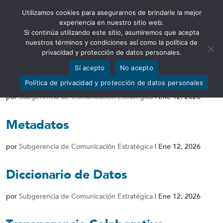
Utilizamos cookies para asegurarnos de brindarle la mejor
Abrir barra de herramientas
experiencia en nuestro sitio web.
Si continúa utilizando este sitio, asumiremos que acepta
nuestros términos y condiciones así como la política de
privacidad y protección de datos personales.
Sí acepto
No acepto
Conjunto de Datos
Política de privacidad y protección de datos personales
por
Subgerencia de Comunicación Estratégica
|
Ene 12, 2026
Metadatos
por
Subgerencia de Comunicación Estratégica
|
Ene 12, 2026
Diccionario de Datos
por
Subgerencia de Comunicación Estratégica
|
Ene 12, 2026