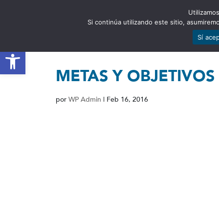
Utilizamos
EST
Si continúa utilizando este sitio, asumire
Sí ace
Abrir barra de herramientas
METAS Y OBJETIVOS
por
WP Admin
|
Feb 16, 2016