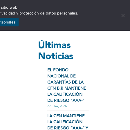
 sitio web.
NCIA
NOTICIAS
CONTÁCTENOS
rivacidad y protección de datos personales.
ersonales
Últimas
Noticias
EL FONDO
NACIONAL DE
GARANTÍAS DE LA
CFN B.P. MANTIENE
LA CALIFICACIÓN
DE RIESGO “AAA-”
27 julio, 2026
LA CFN MANTIENE
LA CALIFICACIÓN
DE RIESGO “AAA-” Y