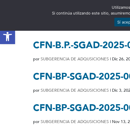
Utilizamos
EST
Si continúa utilizando este sitio, asumire
Sí ace
Abrir barra de herramientas
CFN-B.P.-SGAD-2025-
por
SUBGERENCIA DE ADQUSICIONES
|
Dic 26, 2
CFN-BP-SGAD-2025-0
por
SUBGERENCIA DE ADQUSICIONES
|
Dic 3, 20
CFN-BP-SGAD-2025-0
por
SUBGERENCIA DE ADQUSICIONES
|
Nov 13, 