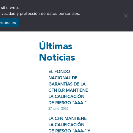
 sitio web.
NCIA
NOTICIAS
CONTÁCTENOS
rivacidad y protección de datos personales.
ersonales
Últimas
Noticias
EL FONDO
NACIONAL DE
GARANTÍAS DE LA
CFN B.P. MANTIENE
LA CALIFICACIÓN
DE RIESGO “AAA-”
27 julio, 2026
LA CFN MANTIENE
LA CALIFICACIÓN
DE RIESGO “AAA-” Y