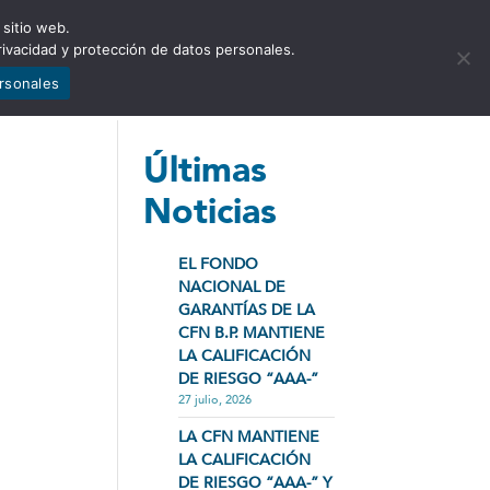
 sitio web.
NCIA
NOTICIAS
CONTÁCTENOS
rivacidad y protección de datos personales.
ersonales
Últimas
Noticias
EL FONDO
NACIONAL DE
GARANTÍAS DE LA
CFN B.P. MANTIENE
LA CALIFICACIÓN
DE RIESGO “AAA-”
27 julio, 2026
LA CFN MANTIENE
LA CALIFICACIÓN
DE RIESGO “AAA-” Y