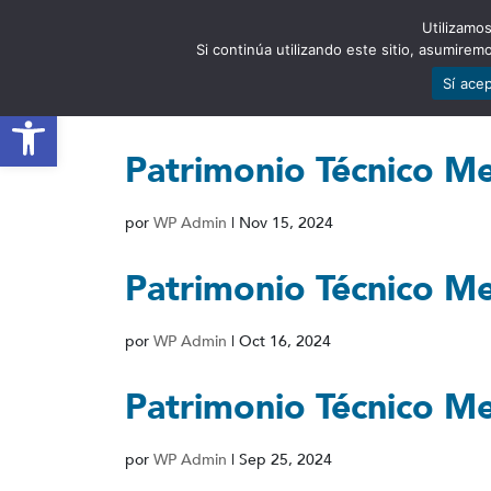
Utilizamos
EST
Si continúa utilizando este sitio, asumire
Sí ace
Abrir barra de herramientas
Patrimonio Técnico M
por
WP Admin
|
Nov 15, 2024
Patrimonio Técnico M
por
WP Admin
|
Oct 16, 2024
Patrimonio Técnico M
por
WP Admin
|
Sep 25, 2024