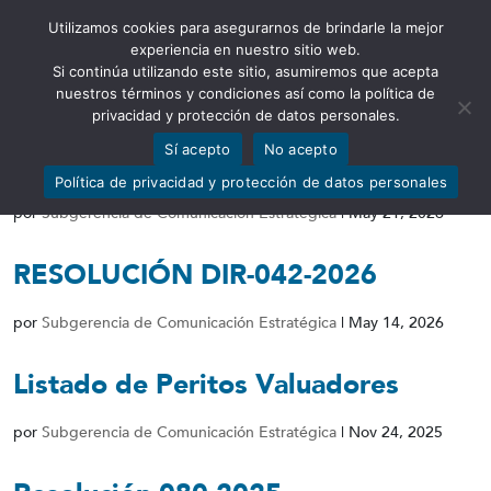
Utilizamos cookies para asegurarnos de brindarle la mejor
Abrir barra de herramientas
experiencia en nuestro sitio web.
Si continúa utilizando este sitio, asumiremos que acepta
nuestros términos y condiciones así como la política de
privacidad y protección de datos personales.
Sí acepto
No acepto
Listado de Peritos Valuadores
Política de privacidad y protección de datos personales
por
Subgerencia de Comunicación Estratégica
|
May 21, 2026
RESOLUCIÓN DIR-042-2026
por
Subgerencia de Comunicación Estratégica
|
May 14, 2026
Listado de Peritos Valuadores
por
Subgerencia de Comunicación Estratégica
|
Nov 24, 2025