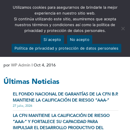
Utilizamos cookies para asegurarnos de brindarle la mejor
Abrir barra de herramientas
experiencia en nuestro sitio web.
Si continúa utilizando este sitio, asumiremos que acepta
nuestros términos y condiciones así como la política de
privacidad y protección de datos personales.
Sí acepto
No acepto
Certificado Calificación de Riesgo
Política de privacidad y protección de datos personales
Global de Fortaleza Financiera
por
WP Admin
|
Oct 4, 2016
Últimas Noticias
EL FONDO NACIONAL DE GARANTÍAS DE LA CFN B.P.
MANTIENE LA CALIFICACIÓN DE RIESGO “AAA-”
27 julio, 2026
LA CFN MANTIENE LA CALIFICACIÓN DE RIESGO
“AAA-” Y FORTALECE SU CAPACIDAD PARA
IMPULSAR EL DESARROLLO PRODUCTIVO DEL