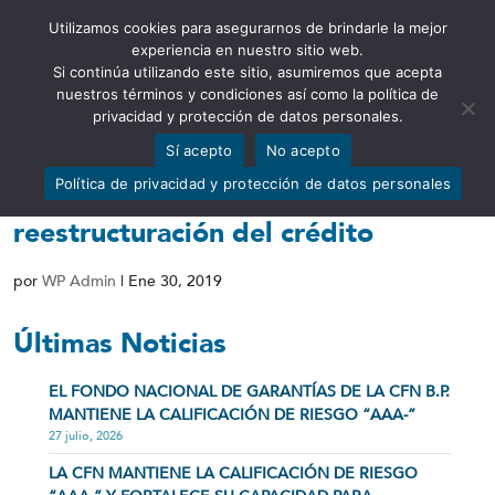
Utilizamos cookies para asegurarnos de brindarle la mejor
Abrir barra de herramientas
experiencia en nuestro sitio web.
Si continúa utilizando este sitio, asumiremos que acepta
nuestros términos y condiciones así como la política de
privacidad y protección de datos personales.
Sí acepto
No acepto
Manual de procedimiento para
Política de privacidad y protección de datos personales
novación, refinanciamiento y
reestructuración del crédito
por
WP Admin
|
Ene 30, 2019
Últimas Noticias
EL FONDO NACIONAL DE GARANTÍAS DE LA CFN B.P.
MANTIENE LA CALIFICACIÓN DE RIESGO “AAA-”
27 julio, 2026
LA CFN MANTIENE LA CALIFICACIÓN DE RIESGO