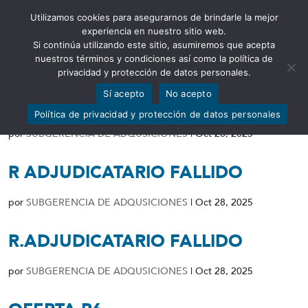
Utilizamos cookies para asegurarnos de brindarle la mejor
Abrir barra de herramientas
experiencia en nuestro sitio web.
Si continúa utilizando este sitio, asumiremos que acepta
nuestros términos y condiciones así como la política de
privacidad y protección de datos personales.
Sí acepto
No acepto
R ADJUDICATARIO FALLIDO
Política de privacidad y protección de datos personales
por
SUBGERENCIA DE ADQUSICIONES
|
Oct 28, 2025
R ADJUDICATARIO FALLIDO
por
SUBGERENCIA DE ADQUSICIONES
|
Oct 28, 2025
R.ADJUDICATARIO FALLIDO
por
SUBGERENCIA DE ADQUSICIONES
|
Oct 28, 2025