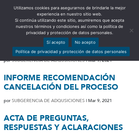
Utilizamos cookies para asegurarnos de brindarle la mejor
Abrir barra de herramientas
experiencia en nuestro sitio web.
Si continúa utilizando este sitio, asumiremos que acepta
nuestros términos y condiciones así como la política de
privacidad y protección de datos personales.
Sí acepto
No acepto
RESOLUCIÓN DE CANCELACIÓN
Política de privacidad y protección de datos personales
por
SUBGERENCIA DE ADQUSICIONES
|
Mar 9, 2021
INFORME RECOMENDACIÓN
CANCELACIÓN DEL PROCESO
por
SUBGERENCIA DE ADQUSICIONES
|
Mar 9, 2021
ACTA DE PREGUNTAS,
RESPUESTAS Y ACLARACIONES