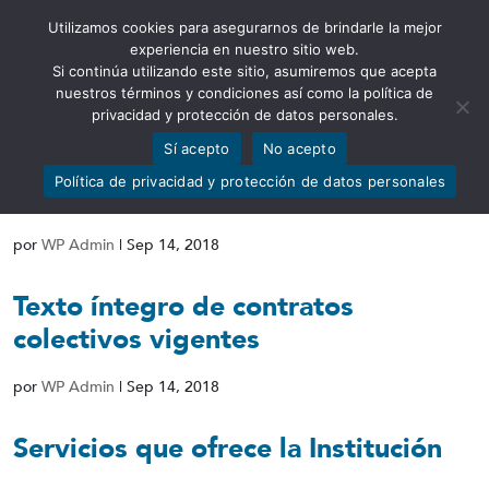
Utilizamos cookies para asegurarnos de brindarle la mejor
Abrir barra de herramientas
experiencia en nuestro sitio web.
Si continúa utilizando este sitio, asumiremos que acepta
nuestros términos y condiciones así como la política de
privacidad y protección de datos personales.
Sí acepto
No acepto
Viáticos, informes de trabajo y
Política de privacidad y protección de datos personales
justificativos
por
WP Admin
|
Sep 14, 2018
Texto íntegro de contratos
colectivos vigentes
por
WP Admin
|
Sep 14, 2018
Servicios que ofrece la Institución