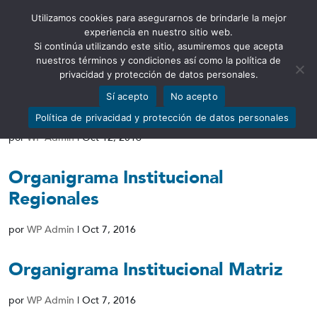
Utilizamos cookies para asegurarnos de brindarle la mejor
Abrir barra de herramientas
experiencia en nuestro sitio web.
Si continúa utilizando este sitio, asumiremos que acepta
nuestros términos y condiciones así como la política de
privacidad y protección de datos personales.
Sí acepto
No acepto
Base Legal que rige la Institución
Política de privacidad y protección de datos personales
por
WP Admin
|
Oct 12, 2016
Organigrama Institucional
Regionales
por
WP Admin
|
Oct 7, 2016
Organigrama Institucional Matriz
por
WP Admin
|
Oct 7, 2016