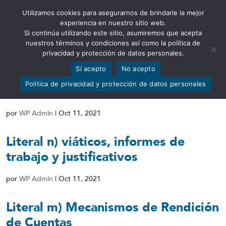
Utilizamos cookies para asegurarnos de brindarle la mejor
Abrir barra de herramientas
experiencia en nuestro sitio web.
Si continúa utilizando este sitio, asumiremos que acepta
nuestros términos y condiciones así como la política de
privacidad y protección de datos personales.
Sí acepto
No acepto
Literal o) Responsable de atender la
Política de privacidad y protección de datos personales
información
por
WP Admin
|
Oct 11, 2021
Literal n) viáticos, informes de
trabajo y justificativos
por
WP Admin
|
Oct 11, 2021
Literal m) Mecanismos de Rendición
de Cuentas