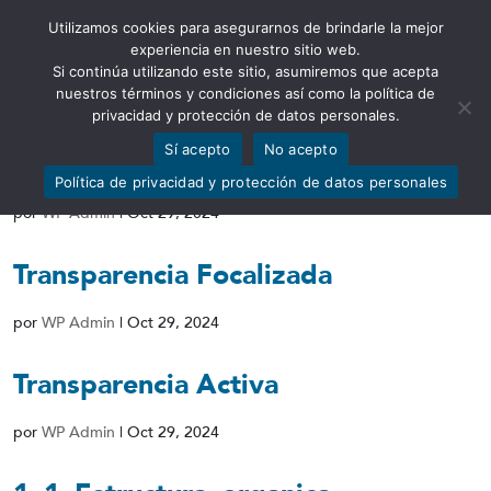
Utilizamos cookies para asegurarnos de brindarle la mejor
Abrir barra de herramientas
experiencia en nuestro sitio web.
Si continúa utilizando este sitio, asumiremos que acepta
nuestros términos y condiciones así como la política de
privacidad y protección de datos personales.
Sí acepto
No acepto
Transparencia Colaborativa
Política de privacidad y protección de datos personales
por
WP Admin
|
Oct 29, 2024
Transparencia Focalizada
por
WP Admin
|
Oct 29, 2024
Transparencia Activa
por
WP Admin
|
Oct 29, 2024