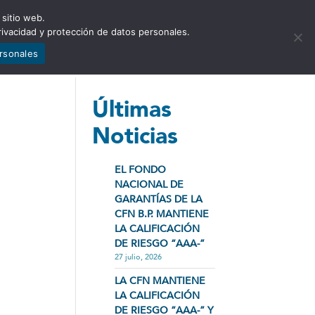
 sitio web.
NCIA
NOTICIAS
CONTÁCTENOS
rivacidad y protección de datos personales.
ersonales
Últimas
Noticias
EL FONDO
NACIONAL DE
GARANTÍAS DE LA
CFN B.P. MANTIENE
LA CALIFICACIÓN
DE RIESGO “AAA-”
27 julio, 2026
LA CFN MANTIENE
LA CALIFICACIÓN
DE RIESGO “AAA-” Y