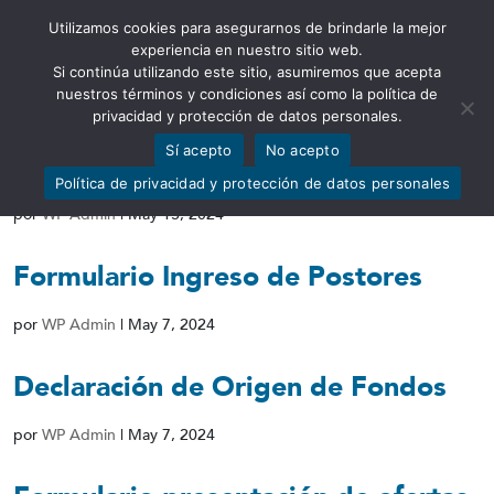
Utilizamos cookies para asegurarnos de brindarle la mejor
Abrir barra de herramientas
experiencia en nuestro sitio web.
Si continúa utilizando este sitio, asumiremos que acepta
nuestros términos y condiciones así como la política de
privacidad y protección de datos personales.
Sí acepto
No acepto
SUBASTA DE OBRAS DE ARTES
Política de privacidad y protección de datos personales
por
WP Admin
|
May 13, 2024
Formulario Ingreso de Postores
por
WP Admin
|
May 7, 2024
Declaración de Origen de Fondos
por
WP Admin
|
May 7, 2024