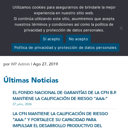
Utilizamos cookies para asegurarnos de brindarle la mejor
Abrir barra de herramientas
experiencia en nuestro sitio web.
Si continúa utilizando este sitio, asumiremos que acepta
nuestros términos y condiciones así como la política de
privacidad y protección de datos personales.
Sí acepto
No acepto
SUBT I – POLITICA OPERA
Política de privacidad y protección de datos personales
ACTIVAS Y CONTING
por
WP Admin
|
Ago 27, 2019
Últimas Noticias
EL FONDO NACIONAL DE GARANTÍAS DE LA CFN B.P.
MANTIENE LA CALIFICACIÓN DE RIESGO “AAA-”
27 julio, 2026
LA CFN MANTIENE LA CALIFICACIÓN DE RIESGO
“AAA-” Y FORTALECE SU CAPACIDAD PARA
IMPULSAR EL DESARROLLO PRODUCTIVO DEL