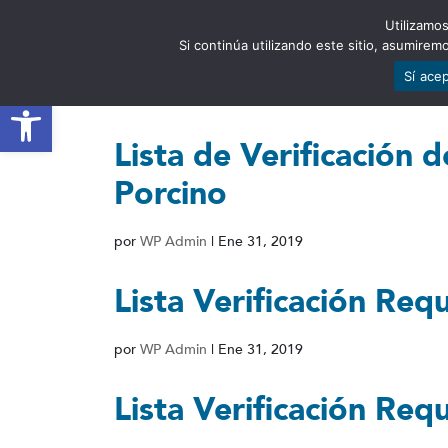
Utilizamos
EST
Si continúa utilizando este sitio, asumire
Sí ace
Abrir barra de herramientas
Lista de Verificación 
Porcino
por
WP Admin
|
Ene 31, 2019
Lista Verificación Requ
por
WP Admin
|
Ene 31, 2019
Lista Verificación Req