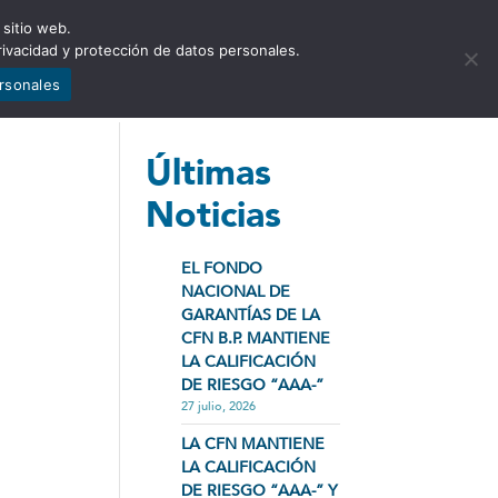
 sitio web.
NCIA
NOTICIAS
CONTÁCTENOS
rivacidad y protección de datos personales.
ersonales
Últimas
Noticias
EL FONDO
NACIONAL DE
GARANTÍAS DE LA
CFN B.P. MANTIENE
LA CALIFICACIÓN
DE RIESGO “AAA-”
27 julio, 2026
LA CFN MANTIENE
LA CALIFICACIÓN
DE RIESGO “AAA-” Y