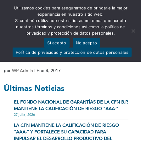
Utilizamos cookies para asegurarnos de brindarle la mejor
Abrir barra de herramientas
experiencia en nuestro sitio web.
Si continúa utilizando este sitio, asumiremos que acepta
nuestros términos y condiciones así como la política de
privacidad y protección de datos personales.
Sí acepto
No acepto
Certificado Calificación de Riesgos
Política de privacidad y protección de datos personales
Class International Rating III-16
por
WP Admin
|
Ene 4, 2017
Últimas Noticias
EL FONDO NACIONAL DE GARANTÍAS DE LA CFN B.P.
MANTIENE LA CALIFICACIÓN DE RIESGO “AAA-”
27 julio, 2026
LA CFN MANTIENE LA CALIFICACIÓN DE RIESGO
“AAA-” Y FORTALECE SU CAPACIDAD PARA
IMPULSAR EL DESARROLLO PRODUCTIVO DEL