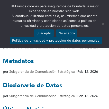
Utilizamos cookies para asegurarnos de brindarle la mejor
Abrir barra de herramientas
experiencia en nuestro sitio web.
Si continúa utilizando este sitio, asumiremos que acepta
nuestros términos y condiciones así como la política de
privacidad y protección de datos personales.
Sí acepto
No acepto
Conjunto de Datos
Política de privacidad y protección de datos personales
por
Subgerencia de Comunicación Estratégica
|
Feb 12, 2026
Metadatos
por
Subgerencia de Comunicación Estratégica
|
Feb 12, 2026
Diccionario de Datos
por
Subgerencia de Comunicación Estratégica
|
Feb 12, 2026