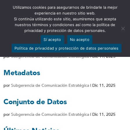
Utilizamos cookies para asegurarnos de brindarle la mejor
Abrir barra de herramientas
experiencia en nuestro sitio web.
Si continúa utilizando este sitio, asumiremos que acepta
nuestros términos y condiciones así como la política de
privacidad y protección de datos personales.
Sí acepto
No acepto
Diccionario de Datos
Política de privacidad y protección de datos personales
por
Subgerencia de Comunicación Estratégica
|
Dic 11, 2025
Metadatos
por
Subgerencia de Comunicación Estratégica
|
Dic 11, 2025
Conjunto de Datos
por
Subgerencia de Comunicación Estratégica
|
Dic 11, 2025