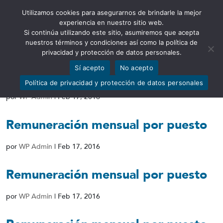
Utilizamos cookies para asegurarnos de brindarle la mejor
Abrir barra de herramientas
experiencia en nuestro sitio web.
Si continúa utilizando este sitio, asumiremos que acepta
nuestros términos y condiciones así como la política de
privacidad y protección de datos personales.
Sí acepto
No acepto
Remuneración mensual por puesto
Política de privacidad y protección de datos personales
por
WP Admin
|
Feb 17, 2016
Remuneración mensual por puesto
por
WP Admin
|
Feb 17, 2016
Remuneración mensual por puesto
por
WP Admin
|
Feb 17, 2016