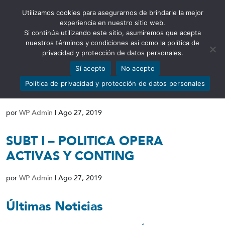
Utilizamos cookies para asegurarnos de brindarle la mejor
Abrir barra de herramientas
experiencia en nuestro sitio web.
Si continúa utilizando este sitio, asumiremos que acepta
nuestros términos y condiciones así como la política de
privacidad y protección de datos personales.
Sí acepto
No acepto
SUBT II-MANUAL PRODUCTOS
Política de privacidad y protección de datos personales
FINANCIEROS
por
WP Admin
|
Ago 27, 2019
SUBT I – POLITICA OPERA
ACTIVAS Y CONTING
por
WP Admin
|
Ago 27, 2019
Últimas Noticias