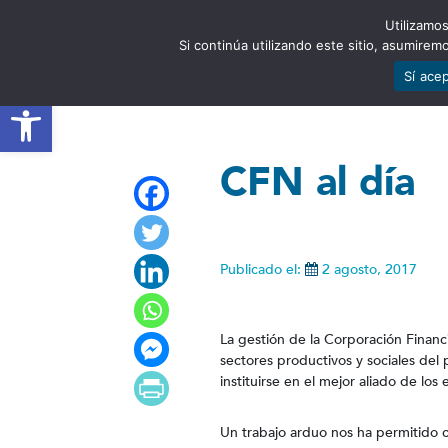
Utilizamos
EST
Si continúa utilizando este sitio, asumire
Sí ace
Abrir barra de herramientas
CFN al día
Publicado el:
2 agosto, 2017
La gestión de la Corporación Financ
sectores productivos y sociales del
instituirse en el mejor aliado de los
Un trabajo arduo nos ha permitido c