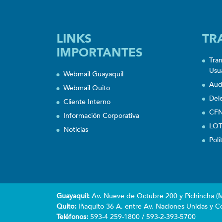
LINKS
TR
IMPORTANTES
Tra
Usu
Webmail Guayaquil
Aud
Webmail Quito
Del
Cliente Interno
CFN
Información Corporativa
LOT
Noticias
Polí
Guayaquil:
Av. Nueve de Octubre 200 y Pichincha (Ma
Quito:
Iñaquito 36 A, entre Av. Naciones Unidas y Co
Teléfonos:
593-4 259-1800 / 593-2-393-5700