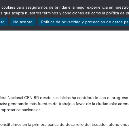
 cookies para asegurarnos de brindarle la mejor experiencia en nuestro
ADÍSTICAS
PORTAFOLIO
QUIÉNES SOMOS
TRANSPARE
mos que acepta nuestros términos y condiciones así como la política de p
pto
No acepto
Política de privacidad y protección de datos p
iera Nacional CFN BP, desde sus inicios ha contribuido con el progreso
 país; generando más fuentes de trabajo a favor de la ciudadanía; adem
 empresarios nacionales.
onstituirnos en la primera banca de desarrollo del Ecuador, atendiend