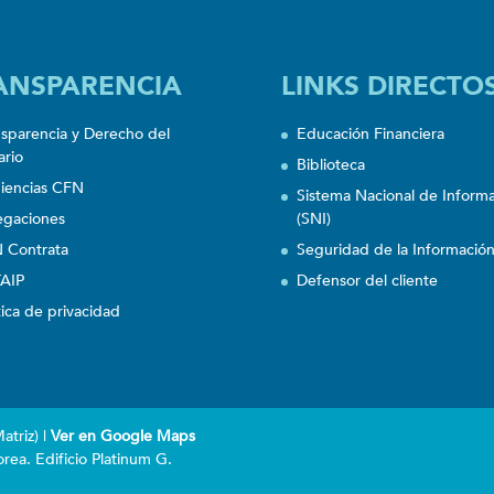
ANSPARENCIA
LINKS DIRECTO
nsparencia y Derecho del
Educación Financiera
ario
Biblioteca
iencias CFN
Sistema Nacional de Inform
egaciones
(SNI)
 Contrata
Seguridad de la Informació
AIP
Defensor del cliente
tica de privacidad
triz) |
Ver en Google Maps
rea. Edificio Platinum G.