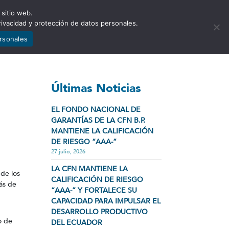
 sitio web.
NCIA
NOTICIAS
CONTÁCTENOS
rivacidad y protección de datos personales.
ersonales
Últimas Noticias
EL FONDO NACIONAL DE
GARANTÍAS DE LA CFN B.P.
MANTIENE LA CALIFICACIÓN
DE RIESGO “AAA-”
27 julio, 2026
LA CFN MANTIENE LA
 de los
CALIFICACIÓN DE RIESGO
ás de
“AAA-” Y FORTALECE SU
CAPACIDAD PARA IMPULSAR EL
DESARROLLO PRODUCTIVO
o de
DEL ECUADOR